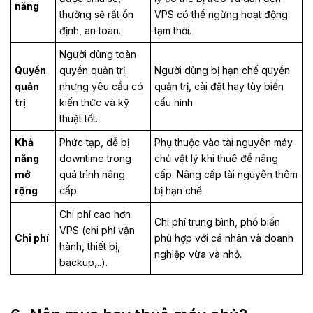
năng
thường sẽ rất ổn
VPS có thể ngừng hoạt động
định, an toàn.
tạm thời.
Người dùng toàn
Quyền
quyền quản trị
Người dùng bị hạn chế quyền
quản
nhưng yêu cầu có
quản trị, cài đặt hay tùy biến
trị
kiến thức và kỹ
cấu hình.
thuật tốt.
Khả
Phức tạp, dễ bị
Phụ thuộc vào tài nguyên máy
năng
downtime trong
chủ vật lý khi thuê để nâng
mở
quá trình nâng
cấp. Nâng cấp tài nguyên thêm
rộng
cấp.
bị hạn chế.
Chi phí cao hơn
Chi phí trung bình, phổ biến
VPS (chi phí vận
Chi phí
phù hợp với cá nhân và doanh
hành, thiết bị,
nghiệp vừa và nhỏ.
backup,..).