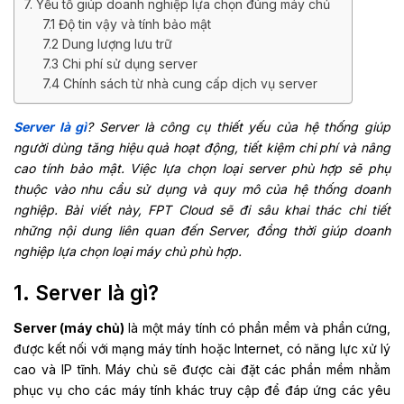
7. Yếu tố giúp doanh nghiệp lựa chọn đúng máy chủ
7.1 Độ tin vậy và tính bảo mật
7.2 Dung lượng lưu trữ
7.3 Chi phí sử dụng server
7.4 Chính sách từ nhà cung cấp dịch vụ server
Server là gì
? Server là công cụ thiết yếu của hệ thống giúp
người dùng tăng hiệu quả hoạt động, tiết kiệm chi phí và nâng
cao tính bảo mật. Việc lựa chọn loại server phù hợp sẽ phụ
thuộc vào nhu cầu sử dụng và quy mô của hệ thống doanh
nghiệp. Bài viết này, FPT Cloud sẽ đi sâu khai thác chi tiết
những nội dung liên quan đến Server, đồng thời giúp doanh
nghiệp lựa chọn loại máy chủ phù hợp.
1. Server là gì?
Server
(máy chủ)
là một máy tính có phần mềm và phần cứng,
được kết nối với mạng máy tính hoặc Internet, có năng lực xử lý
cao và IP tĩnh. Máy chủ sẽ được cài đặt các phần mềm nhằm
phục vụ cho các máy tính khác truy cập để đáp ứng các yêu