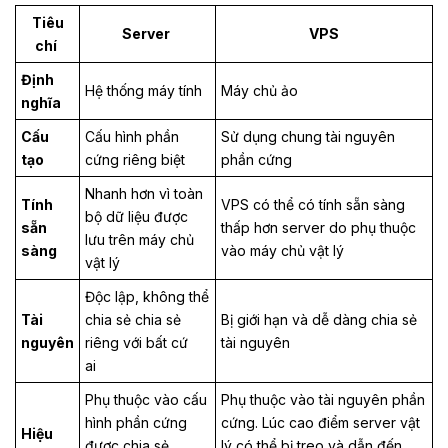
Tiêu
Server
VPS
chí
Định
Hệ thống máy tính
Máy chủ ảo
nghĩa
Cấu
Cấu hình phần
Sử dụng chung tài nguyên
tạo
cứng riêng biệt
phần cứng
Nhanh hơn vì toàn
Tính
VPS có thể có tính sẵn sàng
bộ dữ liệu được
sẵn
thấp hơn server do phụ thuộc
lưu trên máy chủ
sàng
vào máy chủ vật lý
vật lý
Độc lập, không thể
Tài
chia sẻ chia sẻ
Bị giới hạn và dễ dàng chia sẻ
nguyên
riêng với bất cứ
tài nguyên
ai
Phụ thuộc vào cấu
Phụ thuộc vào tài nguyên phần
hình phần cứng
cứng. Lúc cao điểm server vật
Hiệu
được chia sẻ,
lý có thể bị treo và dẫn đến