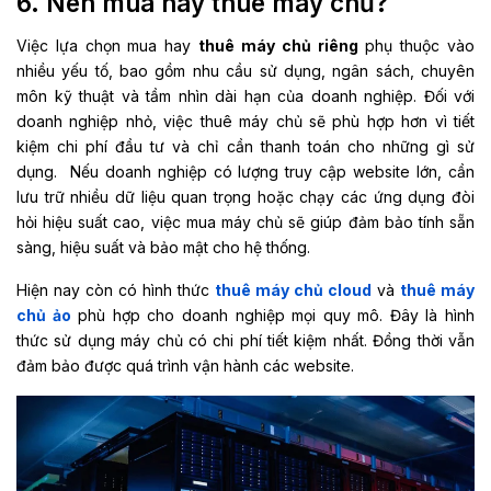
6. Nên mua hay thuê máy chủ?
Việc lựa chọn mua hay
thuê máy chủ riêng
phụ thuộc vào
nhiều yếu tố, bao gồm nhu cầu sử dụng, ngân sách, chuyên
môn kỹ thuật và tầm nhìn dài hạn của doanh nghiệp. Đối với
doanh nghiệp nhỏ, việc thuê máy chủ sẽ phù hợp hơn vì tiết
kiệm chi phí đầu tư và chỉ cần thanh toán cho những gì sử
dụng.
Nếu doanh nghiệp có lượng truy cập website lớn, cần
lưu trữ nhiều dữ liệu quan trọng hoặc chạy các ứng dụng đòi
hỏi hiệu suất cao, việc mua máy chủ sẽ giúp đảm bảo tính sẵn
sàng, hiệu suất và bảo mật cho hệ thống.
Hiện nay còn có hình thức
thuê máy chủ cloud
và
thuê máy
chủ ảo
phù hợp cho doanh nghiệp mọi quy mô. Đây là hình
thức sử dụng máy chủ có chi phí tiết kiệm nhất. Đồng thời vẫn
đảm bảo được quá trình vận hành các website.