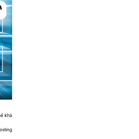
hế khả
osting