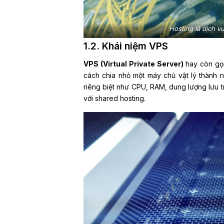
Hosting là dịch v
1.2. Khái niệm VPS
VPS (Virtual Private Server)
hay còn gọ
cách chia nhỏ một máy chủ vật lý thành 
riêng biệt như CPU, RAM, dung lượng lưu tr
với shared hosting.