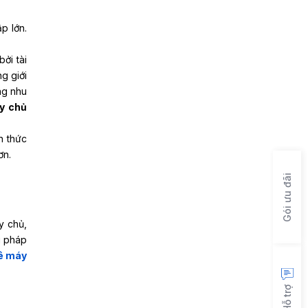
p lớn.
ởi tài
g giới
ng nhu
y chủ
n thức
ơn.
Gói ưu đãi
y chủ,
i pháp
uê máy
Hỗ trợ