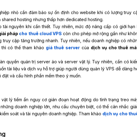
iệp nhỏ cần đảm bảo sự ổn định cho website khi có lượng truy cậ
ơn shared hosting nhưng thấp hơn dedicated hosting.
ài nguyên khi cần thiết. Tuy nhiên, mức độ nâng cấp có giới hạn b
giải pháp
cho thuê cloud VPS
còn cho phép mở rộng gần như khôn
ng truy cập tăng trưởng nhanh. Tuy nhiên, nếu doanh nghiệp có nhữ
 thì có thể tham khảo
giá thuê server
của
dịch vụ cho thuê má
n quyền quản trị server ảo và server vật lý. Tuy nhiên, cần có kiế
uồn tài liệu và dịch vụ hỗ trợ giúp người dùng quản lý VPS dễ dàng h
i đặt và cấu hình phần mềm theo ý muốn.
ật lý tiềm ẩn nguy cơ gián đoạn hoạt động do tình trạng treo má
ới những doanh nghiệp lớn, nhu cầu chuyên biệt, có thể cân nhắc giả
kiểm soát và tài nguyên doanh nghiệp. Tham khảo
dịch vụ cho th
ng