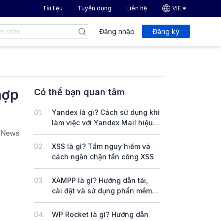
Tài liệu
Tuyển dụng
Liên hệ
VIE
Đăng nhập
Đăng ký
hợp
Có thể bạn quan tâm
01.
Yandex là gì? Cách sử dụng khi
làm việc với Yandex Mail hiệu
quả
02.
XSS là gì? Tầm nguy hiểm và
cách ngăn chặn tấn công XSS
03.
XAMPP là gì? Hướng dẫn tải,
cài đặt và sử dụng phần mềm
XAMPP trên Windows & Linux
04.
WP Rocket là gì? Hướng dẫn