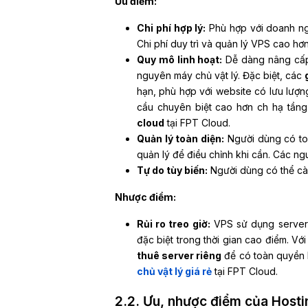
Ưu điểm:
Chi phí hợp lý:
Phù hợp với doanh ngh
Chi phí duy trì và quản lý VPS cao h
Quy mô linh hoạt:
Dễ dàng nâng cấp t
nguyên máy chủ vật lý.
Đặc biệt, các
hạn, phù hợp với website có lưu lượ
cầu chuyên biệt cao hơn ch hạ tầng
cloud
tại FPT Cloud.
Quản lý toàn diện:
Người dùng có toà
quản lý để điều chỉnh khi cần. Các ng
Tự do tùy biến:
Người dùng có thể cà
Nhược điểm:
Rủi ro treo giờ:
VPS sử dụng server v
đặc biệt trong thời gian cao điểm. V
thuê server riêng
để có toàn quyền 
chủ vật lý giá rẻ
tại FPT Cloud.
2.2. Ưu, nhược điểm của Hosti