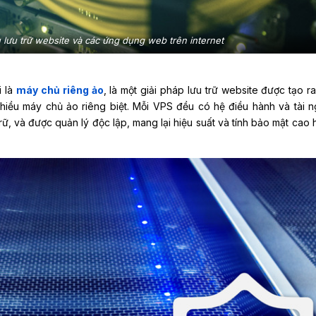
ụ lưu trữ website và các ứng dụng web trên internet
i là
máy chủ riêng ảo
, là một giải pháp lưu trữ website được tạo r
nhiều máy chủ ảo riêng biệt. Mỗi VPS đều có hệ điều hành và tài 
ữ, và được quản lý độc lập, mang lại hiệu suất và tính bảo mật cao 