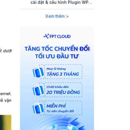
cài đặt & cấu hình Plugin WP
Rocket
Xem thêm >
t dưới
ernet.
để vận