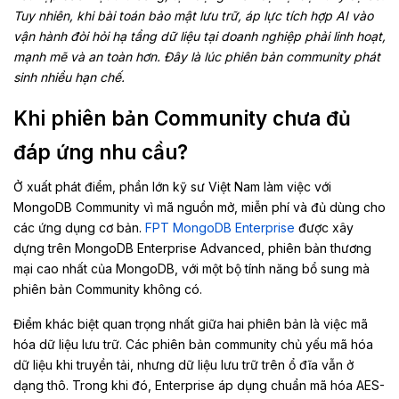
Tuy nhiên, khi bài toán bảo mật lưu trữ, áp lực tích hợp AI vào
vận hành đòi hỏi hạ tầng dữ liệu tại doanh nghiệp phải linh hoạt,
mạnh mẽ và an toàn hơn. Đây là lúc phiên bản community phát
sinh nhiều hạn chế.
Khi phiên bản Community chưa đủ
đáp ứng nhu cầu?
Ở xuất phát điểm, phần lớn kỹ sư Việt Nam làm việc với
MongoDB Community vì mã nguồn mở, miễn phí và đủ dùng cho
các ứng dụng cơ bản.
FPT MongoDB Enterprise
được xây
dựng trên MongoDB Enterprise Advanced, phiên bản thương
mại cao nhất của MongoDB, với một bộ tính năng bổ sung mà
phiên bản Community không có.
Điểm khác biệt quan trọng nhất giữa hai phiên bản là việc mã
hóa dữ liệu lưu trữ. Các phiên bản community chủ yếu mã hóa
dữ liệu khi truyền tải, nhưng dữ liệu lưu trữ trên ổ đĩa vẫn ở
dạng thô. Trong khi đó, Enterprise áp dụng chuẩn mã hóa AES-