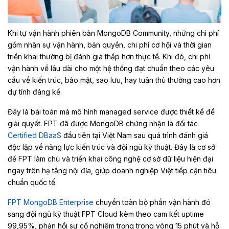
Khi tự vận hành phiên bản MongoDB Community, những chi phí
gồm nhân sự vận hành, bản quyền, chi phí cơ hội và thời gian
triển khai thường bị đánh giá thấp hơn thực tế. Khi đó, chi phí
vận hành về lâu dài cho một hệ thống đạt chuẩn theo các yêu
cầu về kiến trúc, bảo mật, sao lưu, hay tuân thủ thường cao hơn
dự tính đáng kể.
Đây là bài toán mà mô hình managed service được thiết kế để
giải quyết. FPT đã được MongoDB chứng nhận là đối tác
Certified DBaaS
đầu tiên tại Việt Nam sau quá trình đánh giá
độc lập về năng lực kiến trúc và đội ngũ kỹ thuật. Đây là cơ sở
để FPT làm chủ và triển khai công nghệ cơ sở dữ liệu hiện đại
ngay trên hạ tầng nội địa, giúp doanh nghiệp Việt tiếp cận tiêu
chuẩn quốc tế.
FPT MongoDB Enterprise
chuyển toàn bộ phần vận hành đó
sang đội ngũ kỹ thuật FPT Cloud kèm theo cam kết uptime
99,95%, phản hồi sự cố nghiêm trọng trong vòng 15 phút và hỗ