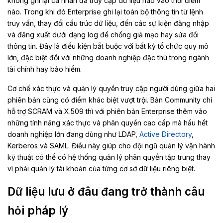
không ghi lại cá nhân đã truy cập dữ liệu nào vào thời điểm
nào. Trong khi đó Enterprise ghi lại toàn bộ thông tin từ lệnh
truy vấn, thay đổi cấu trúc dữ liệu, đến các sự kiện đăng nhập
và đăng xuất dưới dạng log để chống giả mạo hay sửa đổi
thông tin. Đây là điều kiện bắt buộc với bất kỳ tổ chức quy mô
lớn, đặc biệt đối với những doanh nghiệp đặc thù trong ngành
tài chính hay bảo hiểm.
Cơ chế xác thực và quản lý quyền truy cập người dùng giữa hai
phiên bản cũng có điểm khác biệt vượt trội. Bản Community chỉ
hỗ trợ SCRAM và X.509 thì với phiên bản Enterprise thêm vào
những tính năng xác thực và phân quyền cao cấp mà hầu hết
doanh nghiệp lớn đang dùng như LDAP,
Active Directory
,
Kerberos và SAML. Điều này giúp cho đội ngũ quản lý vận hành
kỹ thuật có thể có hệ thống quản lý phân quyền tập trung thay
vì phải quản lý tài khoản của từng cơ sở dữ liệu riêng biệt.
D
ữ
li
ệ
u lưu
ở
đâu đang tr
ở
thành câu
h
ỏ
i pháp lý