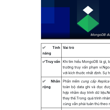
MongoDB đượ
✅Tính
Vai trò
năng
✅Truy vấn
Khi tìm hiểu MongoDB là gì, 
trường truy vấn phạm vi.Ngoài
với kích thước nhất định. Sự
✅Nhân
Phần mềm
cung cấp Replica
rộng
toàn bộ data ghi và đọc đượ
hợp nhằm duy trình dữ liệu.N
thay thế.Trong quá trình nhâ
cùng vẫn phải tuân thủ theo 