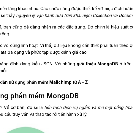
ều nền tảng khác nhau. Các chức năng được thiết kế với mục đích hướ
B
sẽ thấy
nguyên lý vận hành dựa trên khái niệm Collection và Docum
, bạn cũng dễ dàng nhận ra các đặc trưng. Đó chính là hiệu suất c
 rộng.
vô cùng linh hoạt. Vì thế, dữ liệu không cần thiết phải tuân theo q
 data đa dạng và phức tạp được đánh giá cao.
 bằng định dạng kiểu JSON. Với những
giới thiệu MongoDB
ở trên
 mềm.
dẫn sử dụng phần mềm Mailchimp từ A – Z
rong phần mềm MongoDB
? Về cơ bản, đó sẽ là
tiến trình dịch vụ ngầm và mở một cổng (mặ
 cầu truy vấn và thao tác rồi tiến hành xử lý.