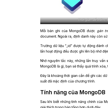
Thời gian để thêm,
Mỗi bản ghi của MongoDB được
gán trư
document. Ngoài ra, định danh này còn sử 
Trường dữ liệu “_id” được tự động đánh c
lần hoạt động đều được ghi lên bộ nhớ đệ
Nhờ nguyên tắc này, những lần truy vấn sa
MongoDB là gì, bạn sẽ thấy quá trình xóa,
Đây là khoảng thời gian cần để ghi các d
suất đã mặc định của chương trình.
Tính năng của MongoDB
Sau khi biết những tính năng chính của M
giải thích trong bản tổng hợp dưới đây.