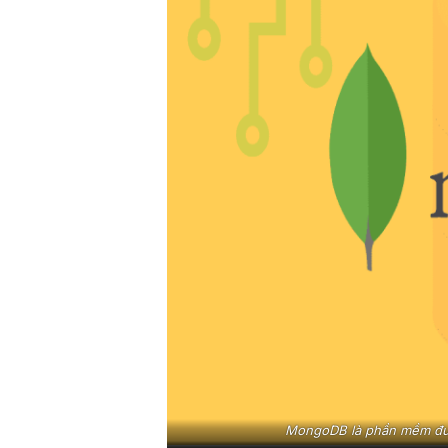
MongoDB là phần mềm được