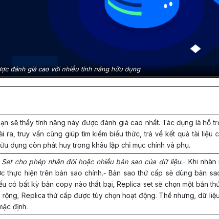
c đánh giá cao với nhiều tính năng hữu dụng
bạn sẽ thấy tính năng này được đánh giá cao nhất. Tác dụng là hỗ tr
 ra, truy vấn cũng giúp tìm kiếm biểu thức, trả về kết quả tài liệu 
 hữu dụng còn phát huy trong khâu lập chỉ mục chính và phụ.
 Set cho phép nhân đôi hoặc nhiều bản sao của dữ liệu.
- Khi nhân 
c thực hiện trên bản sao chính.- Bản sao thứ cấp sẽ dùng bản sao
ếu có bất kỳ bản copy nào thất bại, Replica set sẽ chọn một bản th
n rộng, Replica thứ cấp được tùy chọn hoạt động. Thế nhưng, dữ liệu
mặc định.