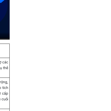
ợ các
cụ thể
rộng,
 tích
ứ cấp
 cuối