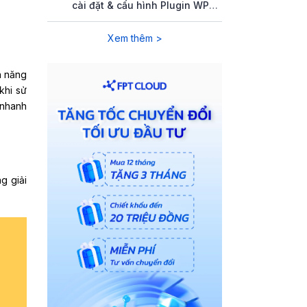
cài đặt & cấu hình Plugin WP
Rocket
Xem thêm >
h năng
khi sử
 nhanh
g giải