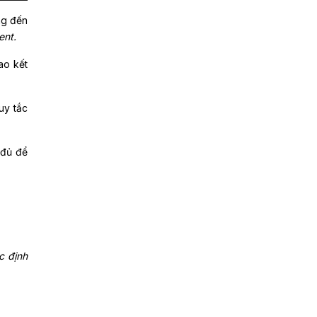
ng đến
ent.
ao kết
uy tắc
 đủ để
c định