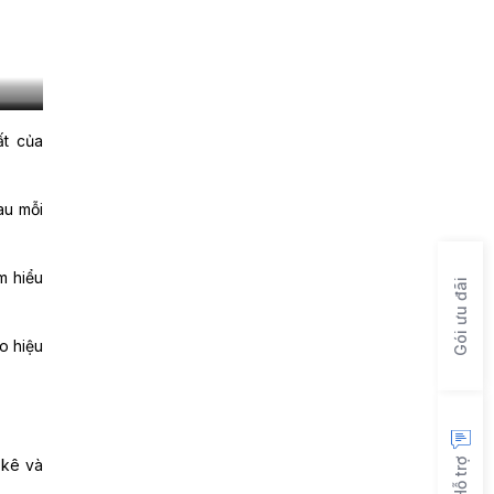
ất của
au mỗi
m hiểu
Gói ưu đãi
o hiệu
 kê và
Hỗ trợ