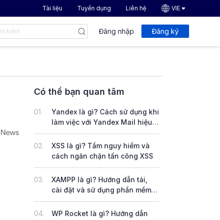
Tài liệu
Tuyển dụng
Liên hệ
VIE
Đăng nhập
Đăng ký
Có thể bạn quan tâm
01.
Yandex là gì? Cách sử dụng khi
làm việc với Yandex Mail hiệu
quả
02.
XSS là gì? Tầm nguy hiểm và
cách ngăn chặn tấn công XSS
03.
XAMPP là gì? Hướng dẫn tải,
cài đặt và sử dụng phần mềm
XAMPP trên Windows & Linux
04.
WP Rocket là gì? Hướng dẫn