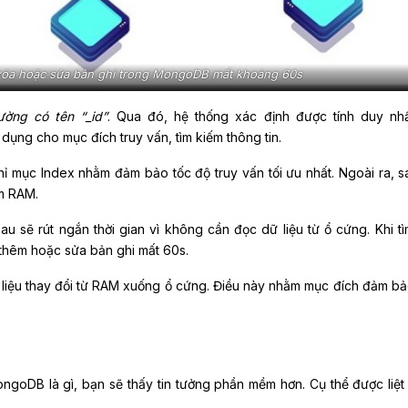
 xóa hoặc sửa bản ghi trong MongoDB mất khoảng 60s
ờng có tên “_id”
. Qua đó, hệ thống xác định được tính duy nh
dụng cho mục đích truy vấn, tìm kiếm thông tin.
hỉ mục Index nhằm đảm bảo tốc độ truy vấn tối ưu nhất. Ngoài ra, s
m RAM.
u sẽ rút ngắn thời gian vì không cần đọc dữ liệu từ ổ cứng. Khi tì
 thêm hoặc sửa bản ghi mất 60s.
ữ liệu thay đổi từ RAM xuống ổ cứng. Điều này nhằm mục đích đảm bả
ongoDB là gì, bạn sẽ thấy tin tưởng phần mềm hơn. Cụ thể được liệt