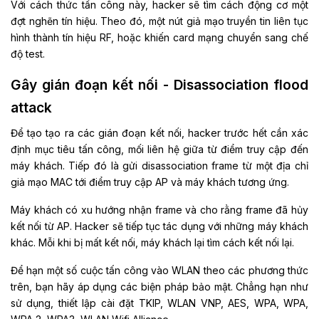
Với cách thức tấn công này, hacker sẽ tìm cách động cơ một
đợt nghẽn tín hiệu. Theo đó, một nút giả mạo truyền tin liên tục
hình thành tín hiệu RF, hoặc khiến card mạng chuyển sang chế
độ test.
Gây gián đoạn kết nối - Disassociation flood
attack
Để tạo tạo ra các gián đoạn kết nối, hacker trước hết cần xác
định mục tiêu tấn công, mối liên hệ giữa từ điểm truy cập đến
máy khách. Tiếp đó là gửi disassociation frame từ một địa chỉ
giả mạo MAC tới điểm truy cập AP và máy khách tương ứng.
Máy khách có xu hướng nhận frame và cho rằng frame đã hủy
kết nối từ AP. Hacker sẽ tiếp tục tác dụng với những máy khách
khác. Mỗi khi bị mất kết nối, máy khách lại tìm cách kết nối lại.
Để hạn một số cuộc tấn công vào WLAN theo các phương thức
trên, bạn hãy áp dụng các biện pháp bảo mật. Chẳng hạn như
sử dụng, thiết lập cài đặt TKIP, WLAN VNP, AES, WPA, WPA,