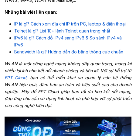
WPA 2, WPA3, WLAN Wifi Alliance,...
Những bài viết liên quan:
IP là gì? Cách xem địa chỉ IP trên PC, laptop & điện thoại
Telnet là gì? List 10+ lệnh Telnet quan trọng nhất
IPv6 là gì? Cách đổi IPv4 sang IPv6 & So sánh IPv4 và
IPv6
Bandwidth là gì? Hướng dẫn đo băng thông cực chuẩn
WLAN là một công nghệ mạng không dây quan trọng, mang lại
nhiều lợi ích cho kết nối nhanh chóng và tiện lợi. Với sự hỗ trợ từ
FPT Cloud
, bạn có thể triển khai và quản lý các hệ thống
WLAN hiệu quả, đảm bảo an toàn và hiệu suất cao cho doanh
nghiệp. Hãy để FPT Cloud giúp bạn tối ưu hóa kết nối mạng,
đáp ứng nhu cầu sử dụng linh hoạt và phù hợp với sự phát triển
của công nghệ hiện đại.