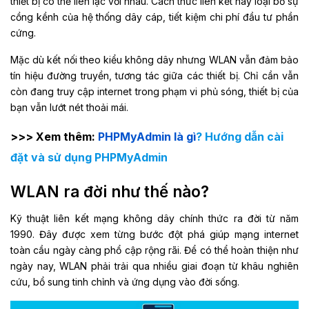
thiết bị có thể liên lạc với nhau. Cách thức liên kết này loại bỏ sự
cồng kềnh của hệ thống dây cáp, tiết kiệm chi phí đầu tư phần
cứng.
Mặc dù kết nối theo kiểu không dây nhưng WLAN vẫn đảm bảo
tín hiệu đường truyền, tương tác giữa các thiết bị. Chỉ cần vẫn
còn đang truy cập internet trong phạm vi phủ sóng, thiết bị của
bạn vẫn lướt nét thoải mái.
>>> Xem thêm:
PHPMyAdmin là gì
? Hướng dẫn cài
đặt và sử dụng PHPMyAdmin
WLAN ra đời như thế nào?
Kỹ thuật liên kết mạng không dây chính thức ra đời từ năm
1990. Đây được xem từng bước đột phá giúp mạng internet
toàn cầu ngày càng phổ cập rộng rãi. Để có thể hoàn thiện như
ngày nay, WLAN phải trải qua nhiều giai đoạn từ khâu nghiên
cứu, bổ sung tinh chỉnh và ứng dụng vào đời sống.