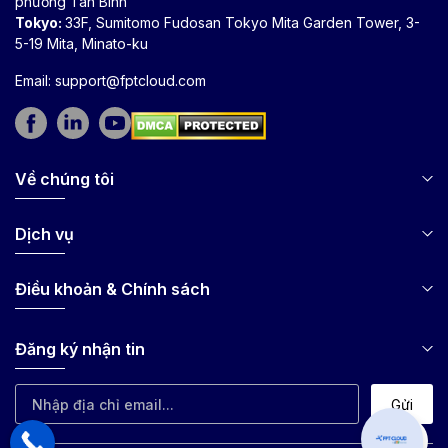
phường Tân Bình
Tokyo:
33F, Sumitomo Fudosan Tokyo Mita Garden Tower, 3-
5-19 Mita, Minato-ku
Email:
support@fptcloud.com
Về chúng tôi
Dịch vụ
Điều khoản & Chính sách
Đăng ký nhận tin
Gửi
Can I hel