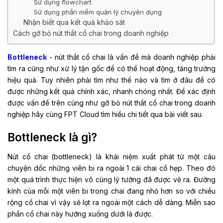
Sử dụng flowchart
Sử dụng phần mềm quản lý chuyên dụng
Nhận biết qua kết quả khảo sát
Cách gỡ bỏ nút thắt cổ chai trong doanh nghiệp
Bottleneck
- nút thắt cổ chai là vấn đề mà doanh nghiệp phải
tìm ra cũng như xử lý tận gốc để có thể hoạt động, tăng trưởng
hiệu quả. Tuy nhiên phải tìm như thế nào và tìm ở đâu để có
được những kết quả chính xác, nhanh chóng nhất. Để xác định
được vấn đề trên cũng như gỡ bỏ nút thắt cổ chai trong doanh
nghiệp hãy cùng FPT Cloud
tìm hiểu chi tiết qua bài viết sau.
Bottleneck là gì?
Nút cổ chai (bottleneck) là khái niệm xuất phát từ một câu
chuyện dốc những viên bi ra ngoài 1 cái chai cổ hẹp. Theo đó
một quá trình thực hiện vô cùng lý tưởng đã được vẽ ra. Đường
kính của mỗi một viên bi trong chai đang nhỏ hơn so với chiều
rộng cổ chai vì vậy sẽ lọt ra ngoài một cách dễ dàng. Miễn sao
phần cổ chai này hướng xuống dưới là được.