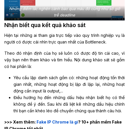
Những điểm tắc nghẽn cảnh báo qua màu đỏ cũng như số giờ
trễ deadline
Nhận biết qua kết quả khảo sát
Hiện tại những ai tham gia trực tiếp vào quy trình nghiệp vụ là
người có được cái nhìn trực quan nhất của Bottleneck.
Theo đó nhận định của họ sẽ luôn có được độ tin cải cao, vì
vậy bạn nên tham khảo và tìm hiểu. Nội dung khảo sát sẽ gồm
có hai phần là:
Yêu cầu lập danh sách gồm có: những hoạt động tốn thời
gian nhất, những hoạt động bị lặp đi lặp lại, những hoạt
động cần input là output,...
Điều hướng họ đến những dấu hiệu nhận biết họ có thể
không để ý đến. Sau khi đã liệt kê những dấu hiệu chính
thì bạn cần khéo léo để chuyển chúng qua thành câu hỏi.
>>> Xem thêm:
Fake IP Chrome là gì
? 10+ phần mềm Fake
IP Chrome tốt nhất