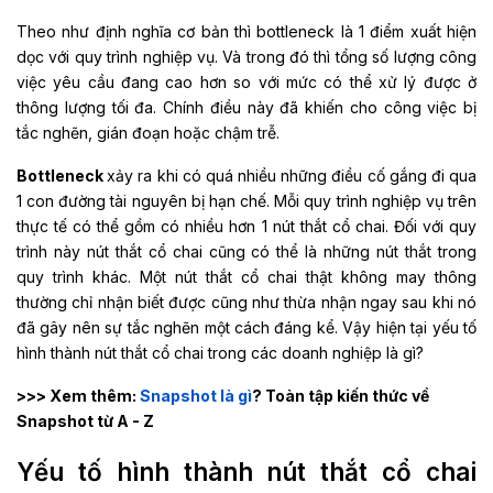
Theo như định nghĩa cơ bản thì bottleneck là 1 điểm xuất hiện
dọc với quy trình nghiệp vụ. Và trong đó thì tổng số lượng công
việc yêu cầu đang cao hơn so với mức có thể xử lý được ở
thông lượng tối đa. Chính điều này đã khiến cho công việc bị
tắc nghẽn, gián đoạn hoặc chậm trễ.
Bottleneck
xảy ra khi có quá nhiều những điều cố gắng đi qua
1 con đường tài nguyên bị hạn chế. Mỗi quy trình nghiệp vụ trên
thực tế có thể gồm có nhiều hơn 1 nút thắt cổ chai. Đối với quy
trình này nút thắt cổ chai cũng có thể là những nút thắt trong
quy trình khác. Một nút thắt cổ chai thật không may thông
thường chỉ nhận biết được cũng như thừa nhận ngay sau khi nó
đã gây nên sự tắc nghẽn một cách đáng kể. Vậy hiện tại yếu tố
hình thành nút thắt cổ chai trong các doanh nghiệp là gì?
>>> Xem thêm:
Snapshot là gì
? Toàn tập kiến thức về
Snapshot từ A - Z
Yếu tố hình thành nút thắt cổ chai