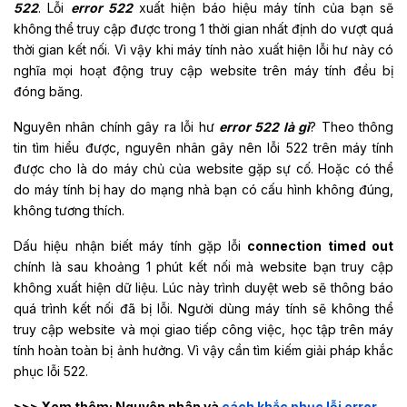
522
. Lỗi
error 522
xuất hiện báo hiệu máy tính của bạn sẽ
không thể truy cập được trong 1 thời gian nhất định do vượt quá
thời gian kết nối. Vì vậy khi máy tính nào xuất hiện lỗi hư này có
nghĩa mọi hoạt động truy cập website trên máy tính đều bị
đóng băng.
Nguyên nhân chính gây ra lỗi hư
error 522 là gì
? Theo thông
tin tìm hiểu được, nguyên nhân gây nên lỗi 522 trên máy tính
được cho là do máy chủ của website gặp sự cố. Hoặc có thể
do máy tính bị hay do mạng nhà bạn có cấu hình không đúng,
không tương thích.
Dấu hiệu nhận biết máy tính gặp lỗi
connection timed out
chính là sau khoảng 1 phút kết nối mà website bạn truy cập
không xuất hiện dữ liệu. Lúc này trình duyệt web sẽ thông báo
quá trình kết nối đã bị lỗi. Người dùng máy tính sẽ không thể
truy cập website và mọi giao tiếp công việc, học tập trên máy
tính hoàn toàn bị ảnh hưởng. Vì vậy cần tìm kiếm giải pháp khắc
phục lỗi 522.
>>> Xem thêm: Nguyên nhân và
cách khắc phục lỗi error