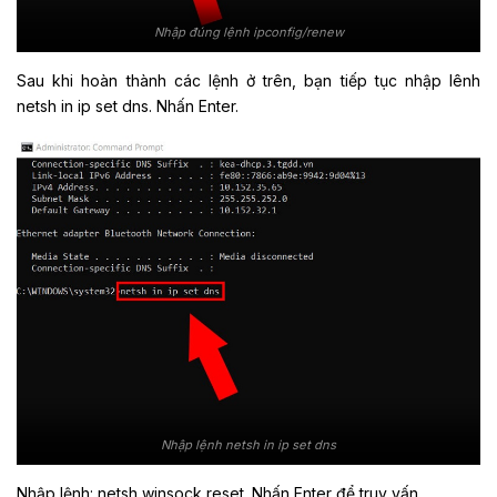
Nhập đúng lệnh ipconfig/renew
Sau khi hoàn thành các lệnh ở trên, bạn tiếp tục nhập lênh
netsh in ip set dns. Nhấn Enter.
Nhập lệnh netsh in ip set dns
Nhập lệnh: netsh winsock reset. Nhấn Enter để truy vấn.