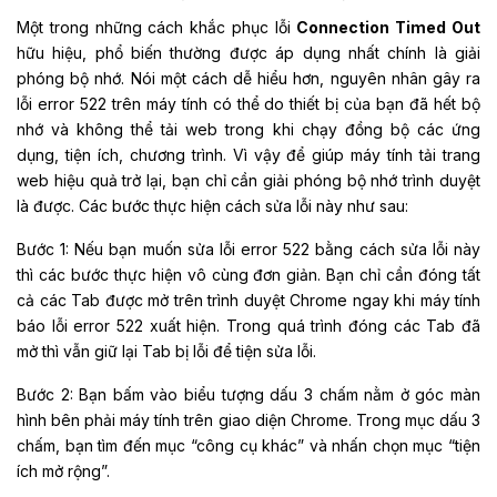
Một trong những cách khắc phục lỗi
Connection Timed Out
hữu hiệu, phổ biến thường được áp dụng nhất chính là giải
phóng bộ nhớ. Nói một cách dễ hiểu hơn, nguyên nhân gây ra
lỗi error 522 trên máy tính có thể do thiết bị của bạn đã hết bộ
nhớ và không thể tải web trong khi chạy đồng bộ các ứng
dụng, tiện ích, chương trình. Vì vậy để giúp máy tính tải trang
web hiệu quả trở lại, bạn chỉ cần giải phóng bộ nhớ trình duyệt
là được. Các bước thực hiện cách sửa lỗi này như sau:
Bước 1: Nếu bạn muốn sửa lỗi error 522 bằng cách sửa lỗi này
thì các bước thực hiện vô cùng đơn giản. Bạn chỉ cần đóng tất
cả các Tab được mở trên trình duyệt Chrome ngay khi máy tính
báo lỗi error 522 xuất hiện. Trong quá trình đóng các Tab đã
mở thì vẫn giữ lại Tab bị lỗi để tiện sửa lỗi.
Bước 2: Bạn bấm vào biểu tượng dấu 3 chấm nằm ở góc màn
hình bên phải máy tính trên giao diện Chrome. Trong mục dấu 3
chấm, bạn tìm đến mục “công cụ khác” và nhấn chọn mục “tiện
ích mở rộng”.