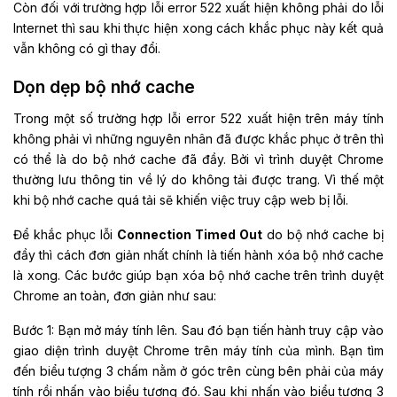
Còn đối với trường hợp lỗi error 522 xuất hiện không phải do lỗi
Internet thì sau khi thực hiện xong cách khắc phục này kết quả
vẫn không có gì thay đổi.
Dọn dẹp bộ nhớ cache
Trong một số trường hợp lỗi error 522 xuất hiện trên máy tính
không phải vì những nguyên nhân đã được khắc phục ở trên thì
có thể là do bộ nhớ cache đã đầy. Bởi vì trình duyệt Chrome
thường lưu thông tin về lý do không tải được trang. Vì thế một
khi bộ nhớ cache quá tải sẽ khiến việc truy cập web bị lỗi.
Để khắc phục lỗi
Connection Timed Out
do bộ nhớ cache bị
đầy thì cách đơn giản nhất chính là tiến hành xóa bộ nhớ cache
là xong. Các bước giúp bạn xóa bộ nhớ cache trên trình duyệt
Chrome an toàn, đơn giản như sau:
Bước 1: Bạn mở máy tính lên. Sau đó bạn tiến hành truy cập vào
giao diện trình duyệt Chrome trên máy tính của mình. Bạn tìm
đến biểu tượng 3 chấm nằm ở góc trên cùng bên phải của máy
tính rồi nhấn vào biểu tượng đó. Sau khi nhấn vào biểu tượng 3