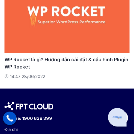
WP Rocket là gì? Hướng dẫn cài đặt & cấu hình Plugin
WP Rocket
14:47 28/06/2022
Can I hel
Hotline:
1900 638 399
Địa chỉ: