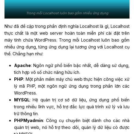
Trong mỗi Localhost luôn bao gồm nhiều ứng dụng
Như đã đề cập trong phần định nghĩa Localhost là gì, Localhost
thực chất là một web server hoàn toàn miễn phí cài đặt trên
máy tính chứa WordPress. Trong mỗi Localhost luôn bao gồm
nhiều ứng dụng, từng ứng dụng lại tương ứng với Localhost cụ
thể. Chẳng hạn như:
Apache
: Ngôn ngữ phổ biến bậc nhất, dễ dàng sử dụng,
tích hợp vô số chức năng hữu ích.
PHP
: Một phần mềm máy chủ web thực hiện công việc xử
lý mã PHP, một ngôn ngữ ứng dụng trong phần lớn các
WordPress.
MYSQL
: Hệ quản trị cơ sở dữ liệu, ứng dụng phổ biến
trong nhiều lĩnh vực, hỗ trợ đắc lực quá trình xử lý và lưu
trữ thông tin.
PHPMyadmin
: Công cụ chuyên biệt dành cho các nhà
quản trị web, nó hỗ trợ theo dõi, quản lý dữ liệu có được