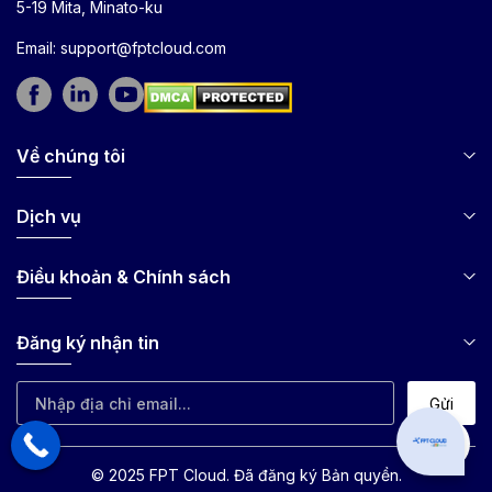
5-19 Mita, Minato-ku
Email:
support@fptcloud.com
Về chúng tôi
Dịch vụ
Điều khoản & Chính sách
Đăng ký nhận tin
Gửi
Can I hel
© 2025 FPT Cloud. Đã đăng ký Bản quyền.