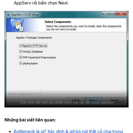
AppServ rồi bấm chọn Next.
Tick chọn lần lượt vào phần mềm cần cài đặt trong AppServ
Những bài viết liên quan:
Bottleneck là gì? Xác định & gỡ bỏ nút thắt cổ chai trong