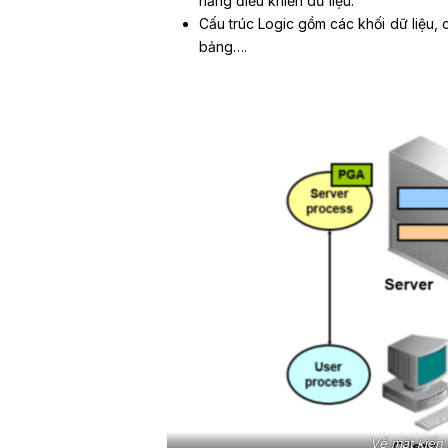
năng điều khiển dữ liệu.
Cấu trúc Logic gồm các khối dữ liệu,
bảng….
Về mặt kiến 