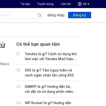
Tài liệu
Tuyển dụng
Liên hệ
VIE
Đăng nhập
Đăng ký
từ
Có thể bạn quan tâm
01.
Yandex là gì? Cách sử dụng khi
làm việc với Yandex Mail hiệu
quả
02.
XSS là gì? Tầm nguy hiểm và
cách ngăn chặn tấn công XSS
03.
XAMPP là gì? Hướng dẫn tải,
cài đặt và sử dụng phần mềm
XAMPP trên Windows & Linux
04.
WP Rocket là gì? Hướng dẫn