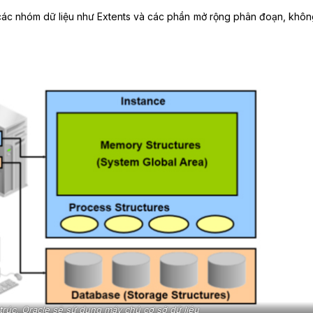
 các nhóm dữ liệu như Extents và các phần mở rộng phân đoạn, khôn
trúc, Oracle sẽ sử dụng máy chủ cơ sở dữ liệu