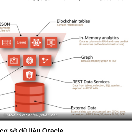
Oracle có rất nhiều phiên bản
cơ sở dữ liệu Oracle