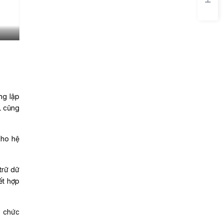
ng lập
L cũng
cho hệ
trữ dữ
ết hợp
ó chức