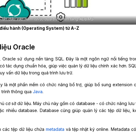
n lần đầu vào năm 1979, dựa trên nền tảng RDBMS
 điều hành (Operating System) từ A-Z
liệu Oracle
ết, Oracle sử dụng nền tảng SQL. Đây là một ngôn ngữ nổi tiếng tro
có tác dụng chuẩn hóa, giúp việc quản lý dữ liệu chính xác hơn. SQ
y vấn dữ liệu trong quá trình lưu trữ.
ây là một phần mềm có chức năng bổ trợ, giúp bổ sung extension 
p trình thông qua
Java
.
chủ cơ sở dữ liệu. Máy chủ này gồm có database - có chức năng lưu 
ặc nhiều database. Database cũng giúp quản lý các tệp dữ liệu, k
m các tệp dữ liệu chứa
metadata
và tệp nhật ký online. Metadata c