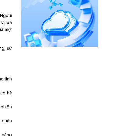
 Người
vị lựa
ua một
ng, sử
c tính
 có hệ
 phiên
à quản
h năng