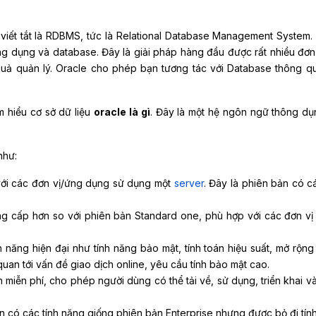
, viết tắt là RDBMS, tức là Relational Database Management System.
g dụng và database. Đây là giải pháp hàng đầu được rất nhiều đơn 
 quả quản lý. Oracle cho phép bạn tương tác với Database thông q
m hiểu cơ sở dữ liệu
oracle là gì
. Đây là một hệ ngôn ngữ thông dụ
 như:
ới các đơn vị/ứng dụng sử dụng một
server
. Đây là phiên bản có cá
g cấp hơn so với phiên bản Standard one, phù hợp với các đơn vị
h năng hiện đại như tính năng bảo mật, tính toán hiệu suất, mở rộng
uan tới vấn đề giao dịch online, yêu cầu tính bảo mật cao.
 miễn phí, cho phép người dùng có thể tải về, sử dụng, triển khai v
n có các tính năng giống phiên bản Enterprise nhưng được bỏ đi tín