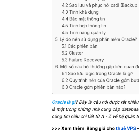
4.2 Sao lưu và phục hồi csdl (Backu
4.3 Tính khả dụng
4.4 Bảo mật thông tin
4.5 Tích hợp thông tin
4.5 Tính năng quản lý
5. Lý do nên sử dụng phần mềm Oracle?
5.1 Các phiên bản
5.2 Cluster
5.3 Failure Recovery
6. Một số câu hỏi thường gặp liên quan 
6.1 Sao lưu logic trong Oracle là gì?
6.2 Quy trình nền của Oracle gồm bư
6.3 Oracle gồm phiên bản nào?
Oracle là gì
? Đây là câu hỏi được rất nhiều
là một trong những nhà cung cấp database 
cùng tìm hiểu chi tiết từ A - Z về hệ quản t
>>> Xem thêm: Bảng giá cho
thuê VPS
–