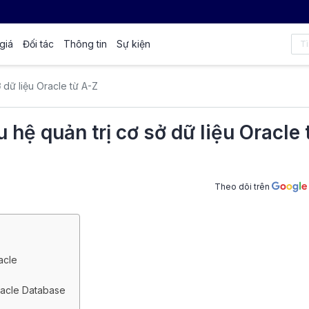
giá
Đối tác
Thông tin
Sự kiện
ở dữ liệu Oracle từ A-Z
u hệ quản trị cơ sở dữ liệu Oracle 
Theo dõi trên
acle
Oracle Database