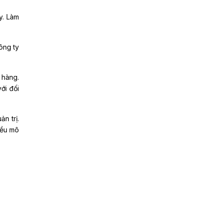
y. Làm
ông ty
 hàng.
ới đối
n trị.
iều mô