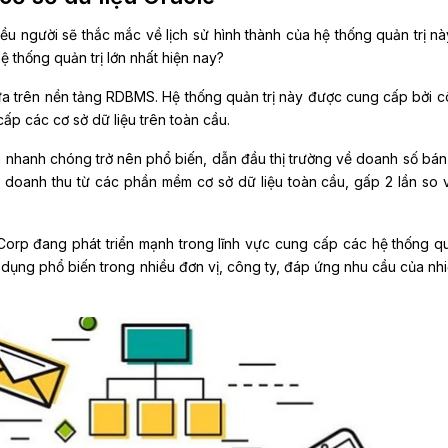
iều người sẽ thắc mắc về lịch sử hình thành của hệ thống quản trị nà
ệ thống quản trị lớn nhất hiện nay?
ựa trên nền tảng RDBMS. Hệ thống quản trị này được cung cấp bởi c
ấp các cơ sở dữ liệu trên toàn cầu.
 nhanh chóng trở nên phổ biến, dẫn đầu thị trường về doanh số bán
doanh thu từ các phần mềm cơ sở dữ liệu toàn cầu, gấp 2 lần so v
Corp đang phát triển mạnh trong lĩnh vực cung cấp các hệ thống quả
 dụng phổ biến trong nhiều đơn vị, công ty, đáp ứng nhu cầu của nh