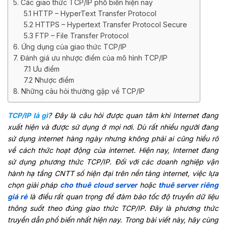
5. Các giao thức TCP/IP phổ biến hiện nay
5.1 HTTP – HyperText Transfer Protocol
5.2 HTTPS – Hypertext Transfer Protocol Secure
5.3 FTP – File Transfer Protocol
6. Ứng dụng của giao thức TCP/IP
7. Đánh giá ưu nhược điểm của mô hình TCP/IP
7.1 Ưu điểm
7.2 Nhược điểm
8. Những câu hỏi thường gặp về TCP/IP
TCP/IP là gì
? Đây là câu hỏi được quan tâm khi Internet đang
xuất hiện và được sử dụng ở mọi nơi. Dù rất nhiều người đang
sử dụng internet hàng ngày nhưng không phải ai cũng hiểu rõ
về cách thức hoạt động của internet. Hiện nay, Internet đang
sử dụng phương thức TCP/IP. Đối với các doanh nghiệp vận
hành hạ tầng CNTT số hiện đại trên nền tảng internet, việc lựa
chọn giải pháp
cho thuê cloud server
hoặc
thuê server riêng
giá rẻ
là điều rất quan trọng để đảm bảo tốc độ truyền dữ liệu
thông suốt theo đúng giao thức TCP/IP. Đây là phương thức
truyền dẫn phổ biến nhất hiện nay. Trong bài viết này, hãy cùng