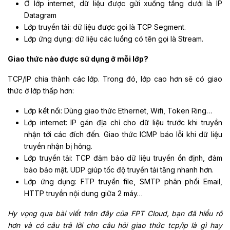
Ở lớp internet, dữ liệu được gửi xuống tầng dưới là IP
Datagram
Lớp truyền tải: dữ liệu được gọi là TCP Segment.
Lớp ứng dụng: dữ liệu các luồng có tên gọi là Stream.
Giao thức nào được sử dụng ở mỗi lớp?
TCP/IP chia thành các lớp. Trong đó, lớp cao hơn sẽ có giao
thức ở lớp thấp hơn:
Lớp kết nối: Dùng giao thức Ethernet, Wifi, Token Ring…
Lớp internet: IP gán địa chỉ cho dữ liệu trước khi truyền
nhận tới các đích đến. Giao thức ICMP báo lỗi khi dữ liệu
truyền nhận bị hỏng.
Lớp truyền tải: TCP đảm bảo dữ liệu truyền ổn định, đảm
bảo bảo mật. UDP giúp tốc độ truyền tải tăng nhanh hơn.
Lớp ứng dụng: FTP truyền file, SMTP phân phối Email,
HTTP truyền nội dung giữa 2 máy…
Hy vọng qua bài viết trên đây của
FPT Cloud
, bạn đã hiểu rõ
hơn và có câu trả lời cho câu hỏi giao thức tcp/ip là gì hay