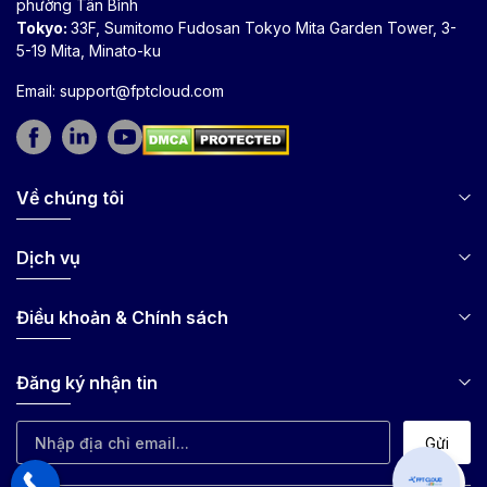
phường Tân Bình
Tokyo:
33F, Sumitomo Fudosan Tokyo Mita Garden Tower, 3-
5-19 Mita, Minato-ku
Email:
support@fptcloud.com
Về chúng tôi
Dịch vụ
Điều khoản & Chính sách
Đăng ký nhận tin
Gửi
Can I hel