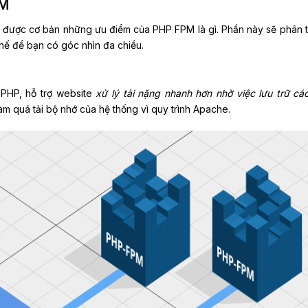
PM
iết được cơ bản những ưu điểm của PHP FPM là gì. Phần này sẽ phân t
chế để bạn có góc nhìn đa chiều.
 PHP, hỗ trợ website
xử lý tải nặng nhanh hơn nhờ việc lưu trữ cá
làm quá tải bộ nhớ của hệ thống vì quy trình Apache.