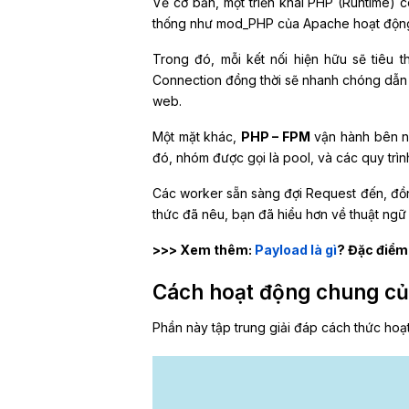
Về cơ bản, một triển khai PHP (Runtime) c
thống như mod_PHP của Apache hoạt động
Trong đó, mỗi kết nối hiện hữu sẽ tiêu 
Connection đồng thời sẽ nhanh chóng dẫn đế
web.
Một mặt khác,
PHP – FPM
vận hành bên ng
đó, nhóm được gọi là pool, và các quy trì
Các worker sẵn sàng đợi Request đến, đồn
thức đã nêu, bạn đã hiểu hơn về thuật ng
>>> Xem thêm:
Payload là gì
? Đặc điểm 
Cách hoạt động chung củ
Phần này tập trung giải đáp cách thức ho