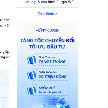
cài đặt & cấu hình Plugin WP
Rocket
Xem thêm >
ểu hơn
m, kết
y giúp
nguyên