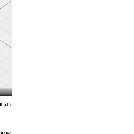
hụ tài
rải qua