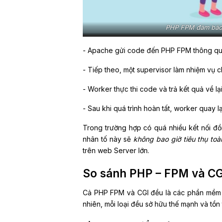
PHP FPM đảm bảo k
- Apache gửi code đến PHP FPM thông qua 
- Tiếp theo, một supervisor làm nhiệm vụ 
- Worker thực thi code và trả kết quả về 
- Sau khi quá trình hoàn tất, worker quay lạ
Trong trường hợp có quá nhiều kết nối đồ
nhân tố này sẽ
không bao giờ tiêu thụ to
trên web Server lớn.
So sánh PHP – FPM và CG
Cả PHP FPM và CGI đều là các phần mềm c
nhiên, mỗi loại đều sở hữu thế mạnh và tồn