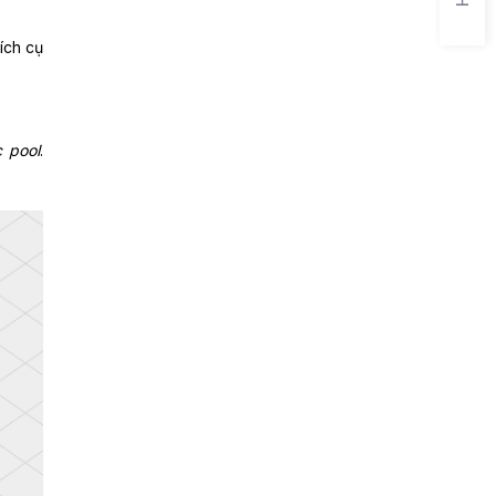
ích cụ
c pool
.