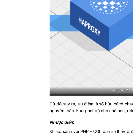
PHP FPM có
Từ đó suy ra, ưu điểm là sở hữu cách chạy
nguyên thấp. Footprint bộ nhớ nhỏ hơn, re
Nhược điểm
Khi so sánh với PHP – CGI, bạn sẽ thấy p