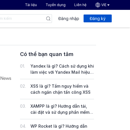
Tài liệu
Tuyển dụng
Liên hệ
VIE
Đăng nhập
Đăng ký
Có thể bạn quan tâm
01.
Yandex là gì? Cách sử dụng khi
làm việc với Yandex Mail hiệu
quả
02.
XSS là gì? Tầm nguy hiểm và
cách ngăn chặn tấn công XSS
03.
XAMPP là gì? Hướng dẫn tải,
cài đặt và sử dụng phần mềm
XAMPP trên Windows & Linux
04.
WP Rocket là gì? Hướng dẫn