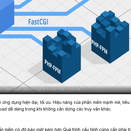
 hiệu suất cao nhưng tính bảo mật chưa tốt
 ứng dụng hiện đại, tối ưu. Hiệu năng của phần mềm mạnh mẽ, tiêu t
load dễ dàng trong khi không cần dừng các truy vấn khác.
hần mềm có
độ bảo mật kém hơn
. Quá trình cấu hình cũng cần phải t