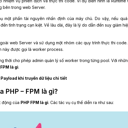
ó nhiệm vụ phiên dịch và thực thi code. Ví dụ điển hình là Runtime 
 bên trong web Server.
thụ một phần tài nguyên nhấn định của máy chủ. Do vậy, nếu quá
n tình trạng cạn kiệt. Về lâu dài, đây là lý do dẫn đến suy giảm hiệ
oài web Server và sử dụng một nhóm các quy trình thực thi code
nh này được gọi là worker process.
g thời cho phép admin quản lý số worker trong từng pool. Với nhữn
ữ
FPM là gì
.
Payload khi truyền dữ liệu chi tiết
a PHP – FPM là gì?
ạt động của
PHP FPM là gì
. Các tác vụ cụ thể diễn ra như sau: