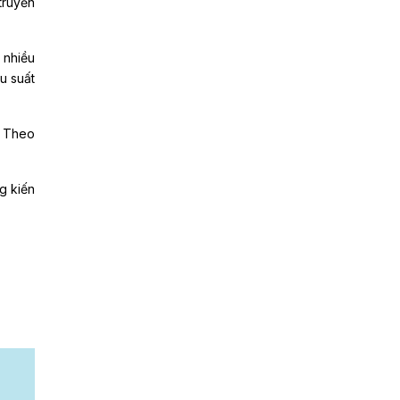
truyền
 nhiều
u suất
. Theo
g kiến