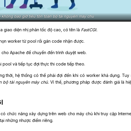
hông bao giờ tiêu tốn toàn bộ tài nguyên máy chủ
giao diện nhị phân tốc độ cao, có tên là
FastCGI.
chọn worker từ pool rồi gán code nhận được.
lại cho Apache để chuyển đến trình duyệt web.
i pool và tiếp tục đợi thực thi code tiếp theo.
ng thời, hệ thống có thể phải đợi đến khi có worker khả dụng. Tuy 
àn bộ tài nguyên máy chủ.
Vì thế, phương pháp được đánh giá là hi
I
ó chức năng xây dựng trên web cho máy chủ khi truy cập Interne
 tại những nhược điểm riêng.