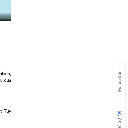
nhiên,
Gói ưu đãi
ệu quả
t. Tuy
Hỗ trợ