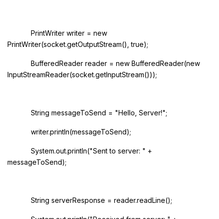
PrintWriter writer = new
PrintWriter(socket.getOutputStream(), true);
BufferedReader reader = new BufferedReader(new
InputStreamReader(socket.getInputStream()));
String messageToSend = "Hello, Server!";
writer.println(messageToSend);
System.out.println("Sent to server: " +
messageToSend);
String serverResponse = reader.readLine();