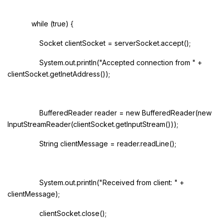
while (true) {
Socket clientSocket = serverSocket.accept();
System.out.println("Accepted connection from " +
clientSocket.getInetAddress());
BufferedReader reader = new BufferedReader(new
InputStreamReader(clientSocket.getInputStream()));
String clientMessage = reader.readLine();
System.out.println("Received from client: " +
clientMessage);
clientSocket.close();