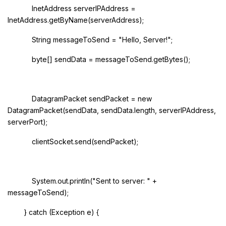
InetAddress serverIPAddress =
InetAddress.getByName(serverAddress);
String messageToSend = "Hello, Server!";
byte[] sendData = messageToSend.getBytes();
DatagramPacket sendPacket = new
DatagramPacket(sendData, sendData.length, serverIPAddress,
serverPort);
clientSocket.send(sendPacket);
System.out.println("Sent to server: " +
messageToSend);
} catch (Exception e) {