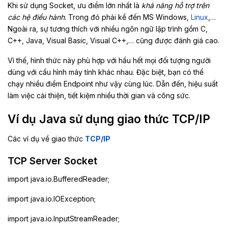
Khi sử dụng Socket, ưu điểm lớn nhất là
khả năng hỗ trợ trên
các hệ điều hành
. Trong đó phải kể đến MS Windows,
Linux
,…
Ngoài ra, sự tương thích với nhiều ngôn ngữ lập trình gồm C,
C++, Java, Visual Basic, Visual C++,… cũng được đánh giá cao.
Vì thế, hình thức này phù hợp với hầu hết mọi đối tượng người
dùng với cấu hình máy tính khác nhau. Đặc biệt, bạn có thể
chạy nhiều điểm Endpoint như vậy cùng lúc. Dẫn đến, hiệu suất
làm việc cải thiện, tiết kiệm nhiều thời gian và công sức.
Ví dụ Java sử dụng giao thức TCP/IP
Các ví dụ về giao thức
TCP/IP
TCP Server Socket
import java.io.BufferedReader;
import java.io.IOException;
import java.io.InputStreamReader;