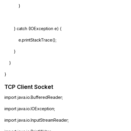
}
} catch (IOException e) {
e.printStackTrace();
}
}
}
TCP Client Socket
import java.io.BufferedReader;
import java.io.IOException;
import java.io.InputStreamReader;