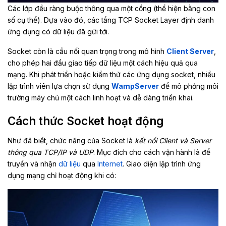
Các lớp đều ràng buộc thông qua một cổng (thể hiện bằng con
số cụ thể). Dựa vào đó, các tầng TCP Socket Layer định danh
ứng dụng có dữ liệu đã gửi tới.
Socket còn là cầu nối quan trọng trong mô hình
Client Server
,
cho phép hai đầu giao tiếp dữ liệu một cách hiệu quả qua
mạng. Khi phát triển hoặc kiểm thử các ứng dụng socket, nhiều
lập trình viên lựa chọn sử dụng
WampServer
để mô phỏng môi
trường máy chủ một cách linh hoạt và dễ dàng triển khai.
Cách thức Socket hoạt động
Như đã biết, chức năng của Socket là
kết nối Client và Server
thông qua TCP/IP và UDP
. Mục đích cho cách vận hành là để
truyền và nhận
dữ liệu
qua
Internet
. Giao diện lập trình ứng
dụng mạng chỉ hoạt động khi có: