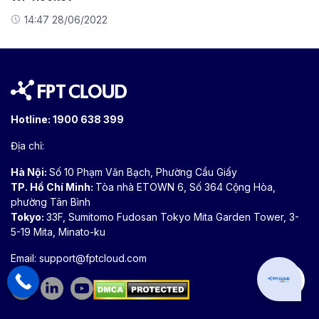
14:47 28/06/2022
Hotline:
1900 638 399
Địa chỉ:
Hà Nội:
Số 10 Phạm Văn Bạch, Phường Cầu Giấy
TP. Hồ Chí Minh:
Tòa nhà ETOWN 6, Số 364 Cộng Hòa,
phường Tân Bình
Tokyo:
33F, Sumitomo Fudosan Tokyo Mita Garden Tower, 3-
5-19 Mita, Minato-ku
Email:
support@fptcloud.com
Can I hel