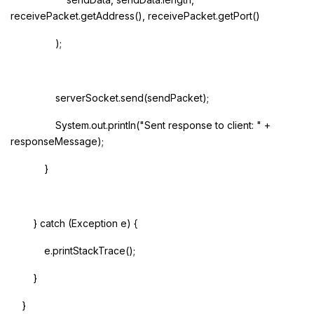
receivePacket.getAddress(), receivePacket.getPort()
);
serverSocket.send(sendPacket);
System.out.println("Sent response to client: " +
responseMessage);
}
} catch (Exception e) {
e.printStackTrace();
}
}