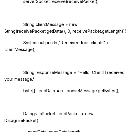
serverSocket.receive(receivePacket);
String clientMessage = new
String(receivePacket.getData(), 0, receivePacket.getLength());
System.out.println("Received from client: " +
clientMessage);
String responseMessage = "Hello, Client! I received
your message.";
byte[] sendData = responseMessage.getBytes();
DatagramPacket sendPacket = new
DatagramPacket(
sendData, sendData.length,