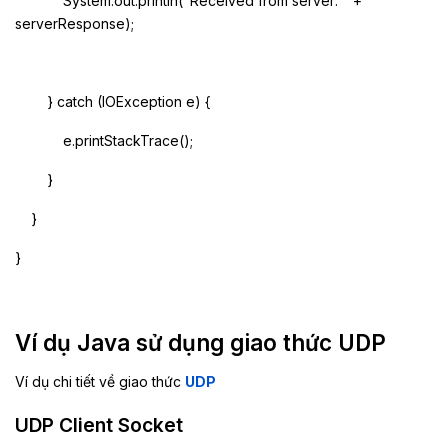
System.out.println("Received from server: " +
serverResponse);
} catch (IOException e) {
e.printStackTrace();
}
}
}
Ví dụ Java sử dụng giao thức UDP
Ví dụ chi tiết về giao thức
UDP
UDP Client Socket