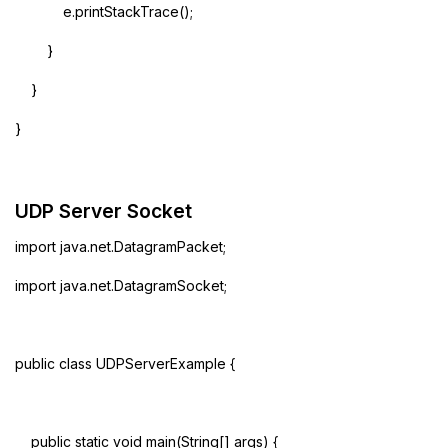
e.printStackTrace();
}
}
}
UDP Server Socket
import java.net.DatagramPacket;
import java.net.DatagramSocket;
public class UDPServerExample {
public static void main(String[] args) {